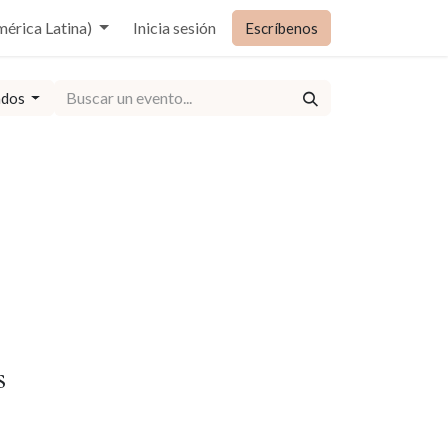
mérica Latina)
Inicia sesión
Escríbenos
ados
s